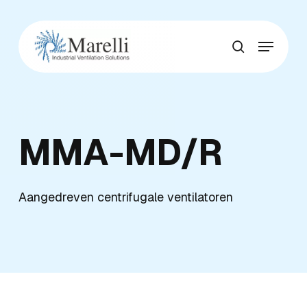
Skip
to
Menu
main
Close
search
content
Menu
MMA-MD/R
Aangedreven centrifugale ventilatoren