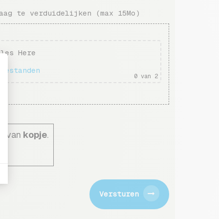
aag te verduidelijken (max 15Mo)
iles Here
 bestanden
0
van 2
en van
kopje
.
Versturen