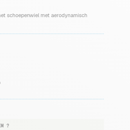
met schoepenwiel met aerodynamisch
n
XM ?