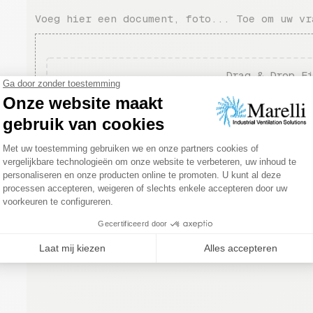
Voeg hier een document, foto... Toe om uw vr
Drag & Drop F
ofwel
Blader door de
Bewijs dat je menselijk bent door het selecter