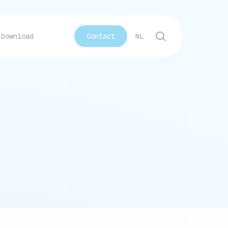
search
Download
C
o
n
t
a
c
t
NL