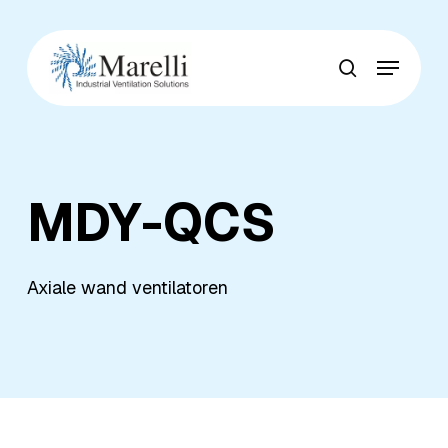
Skip
to
Menu
main
Close
search
content
Menu
MDY-QCS
Axiale wand ventilatoren