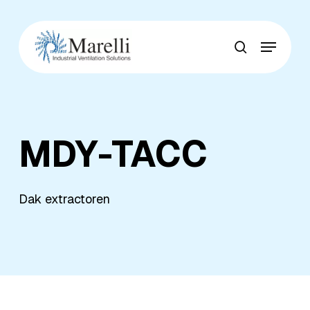
Skip
to
Menu
main
Close
search
content
Menu
MDY-TACC
Dak extractoren