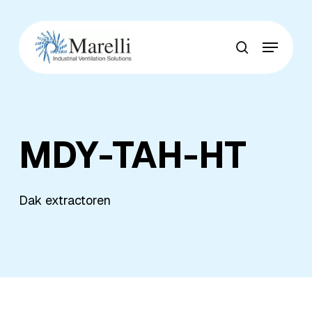
Skip
to
Menu
main
Close
search
content
Menu
MDY-TAH-HT
Dak extractoren