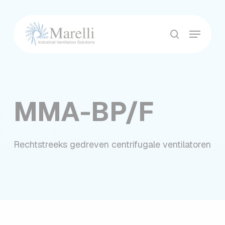
Skip
to
Menu
main
Close
search
content
Menu
MMA-BP/F
Rechtstreeks gedreven centrifugale ventilatoren