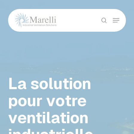
Skip
to
Menu
main
Close
recherche
content
Menu
La solution
pour votre
ventilation