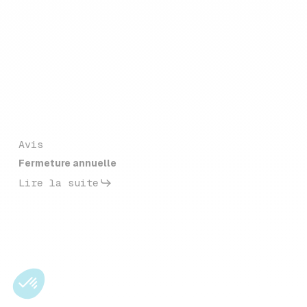
Avis
Fermeture annuelle
Lire la suite
Nous
créons
des
solutions
sur