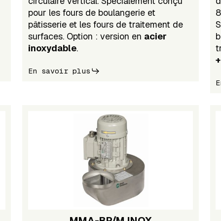
circulaire vertical. Spécialement conçu
d
pour les fours de boulangerie et
8
pâtisserie et les fours de traitement de
S
surfaces. Option : version en
acier
b
inoxydable
.
t
En savoir plus
E
MMA-BP/M INOX