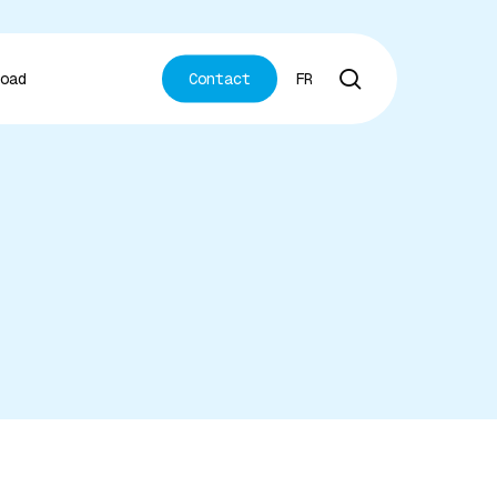
recherche
oad
C
o
n
t
a
c
t
FR