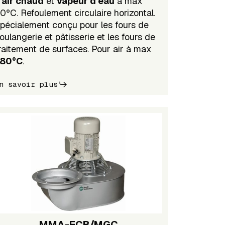
'
air chaud
et
vapeur d'eau
à max
0ºC. Refoulement circulaire horizontal.
pécialement conçu pour les fours de
oulangerie et pâtisserie et les fours de
raitement de surfaces. Pour air à max
+80°C
.
n savoir plus
MMA-ECB/MGC