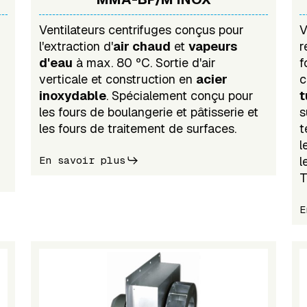
Ventilateurs centrifuges conçus pour
V
l'extraction d'
air chaud
et
vapeurs
r
d'eau
à max. 80 ºC. Sortie d'air
f
verticale et construction en
acier
c
inoxydable
. Spécialement conçu pour
t
les fours de boulangerie et pâtisserie et
s
les fours de traitement de surfaces.
t
l
En savoir plus
l
T
E