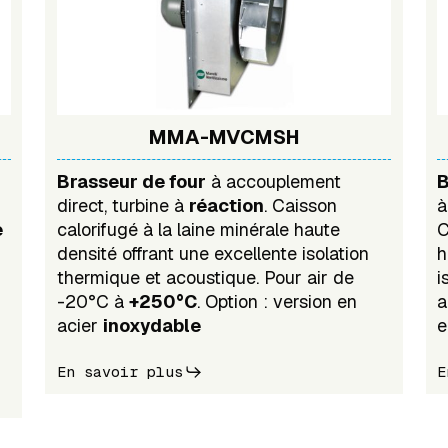
MMA-MVCMSH
Brasseur de four
à accouplement
B
direct, turbine à
réaction
. Caisson
à
e
calorifugé à la laine minérale haute
C
densité offrant une excellente isolation
h
thermique et acoustique. Pour air de
i
-20°C à
+250°C
. Option : version en
a
acier
inoxydable
e
En savoir plus
E