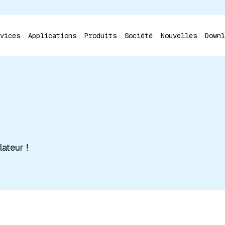
vices
Applications
Produits
Société
Nouvelles
Downl
 ESC pour fermer
ateur !