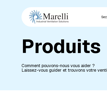
Skip
to
main
Ser
content
Produits
Appuyez sur Entrée pour rechercher ou
Comment pouvons-nous vous aider ?
Laissez-vous guider et trouvons votre ventil