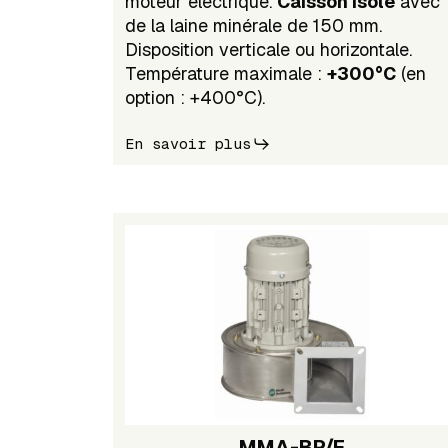
moteur électrique.
Caisson isolé
avec
de la laine minérale de 150 mm.
Disposition verticale ou horizontale.
Température maximale :
+300°C
(en
option : +400°C).
En savoir plus
MMA-BP/F