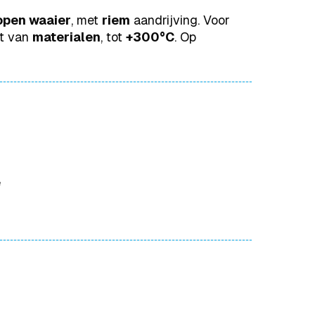
open waaier
, met
riem
aandrijving. Voor
rt van
materialen
, tot
+300°C
. Op
e