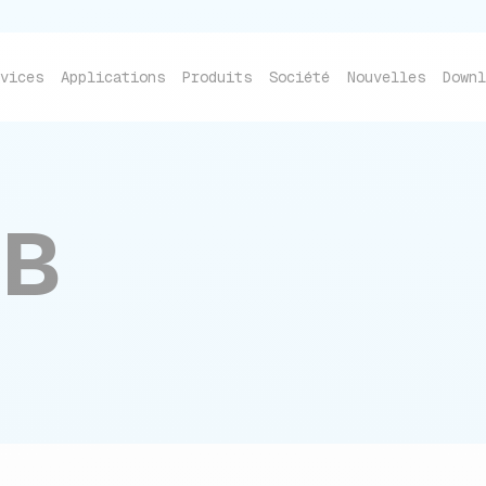
vices
Applications
Produits
Société
Nouvelles
Downl
 ESC pour fermer
/B