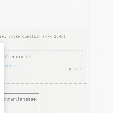
ser votre question (max 15Mo)
es fichiers ici
 fichiers
0
sur 2
tionnant
la tasse
.