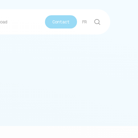
recherche
oad
C
o
n
t
a
c
t
FR