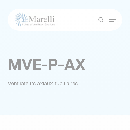
Skip
to
Menu
main
Close
recherche
content
Menu
MVE-P-AX
Ventilateurs axiaux tubulaires